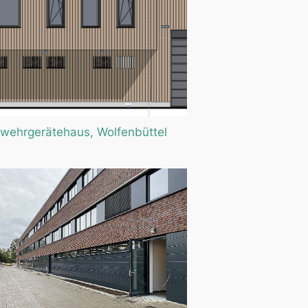
wehrgerätehaus, Wolfenbüttel