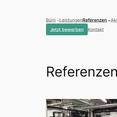
Zum
Inhalt
springen
Büro
Leistungen
Referenzen
Akt
Jetzt bewerben
Kontakt
Referenzen