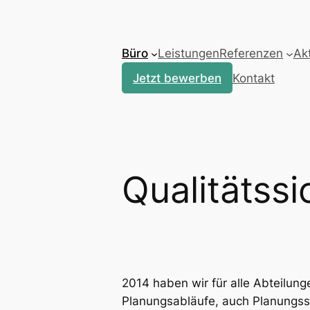
Zum
Inhalt
springen
Büro
Leistungen
Referenzen
Akt
Jetzt bewerben
Kontakt
Qualitätss
2014 haben wir für alle Abteilun
Planungsabläufe, auch Planungss