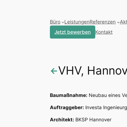
Zum
Inhalt
springen
Büro
Leistungen
Referenzen
Akt
Jetzt bewerben
Kontakt
VHV, Hannov
←
Baumaßnahme:
Neubau eines V
Auftraggeber:
Investa Ingenieur
Architekt:
BKSP Hannover