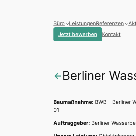
Zum
Inhalt
springen
Büro
Leistungen
Referenzen
Akt
Jetzt bewerben
Kontakt
Berliner Wass
←
Baumaßnahme:
BWB – Berliner 
01
Auftraggeber:
Berliner Wasserbet
Unsere Leistung:
Objektplanung,