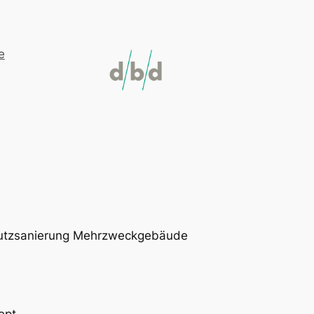
e
chutzsanierung Mehrzweckgebäude
ept